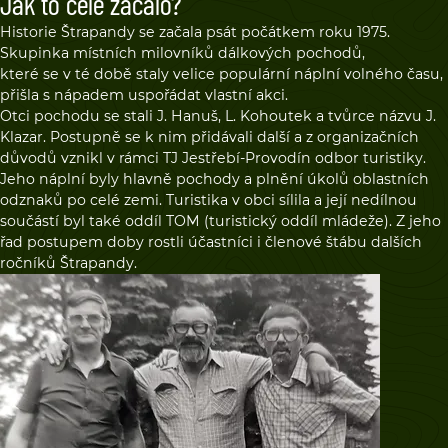
Jak to celé začalo?
Historie Štrapandy se začala psát počátkem roku 1975.
Skupinka místních milovníků dálkových pochodů,
které se v té době staly velice populární náplní volného času,
přišla s nápadem uspořádat vlastní akci.
Otci pochodu se stali J. Hanuš, L. Kohoutek a tvůrce názvu J.
Klazar. Postupně se k nim přidávali další a z organizačních
důvodů vznikl v rámci TJ Jestřebí-Provodín odbor turistiky.
Jeho náplní byly hlavně pochody a plnění úkolů oblastních
odznaků po celé zemi. Turistika v obci sílila a její nedílnou
součástí byl také oddíl TOM (turistický oddíl mládeže). Z jeho
řad postupem doby rostli účastníci i členové štábu dalších
ročníků Štrapandy.