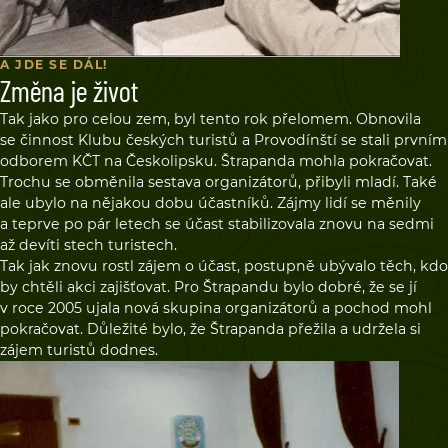
A JDE SE DÁL!
Změna je život
Tak jako pro celou zem, byl tento rok přelomem. Obnovila
se činnost Klubu českých turistů a Provodínští se stali prvním
odborem KČT na Českolipsku. Štrapanda mohla pokračovat.
Trochu se obměnila sestava organizátorů, přibyli mladí. Také
ale ubylo na nějakou dobu účastníků. Zájmy lidí se měnily
a teprve po pár letech se účast stabilizovala znovu na sedmi
až devíti stech turistech.
Tak jak znovu rostl zájem o účast, postupně ubývalo těch, kdo
by chtěli akci zajišťovat. Pro Štrapandu bylo dobré, že se jí
v roce 2005 ujala nová skupina organizátorů a pochod mohl
pokračovat. Důležité bylo, že Štrapanda přežila a udržela si
zájem turistů dodnes.