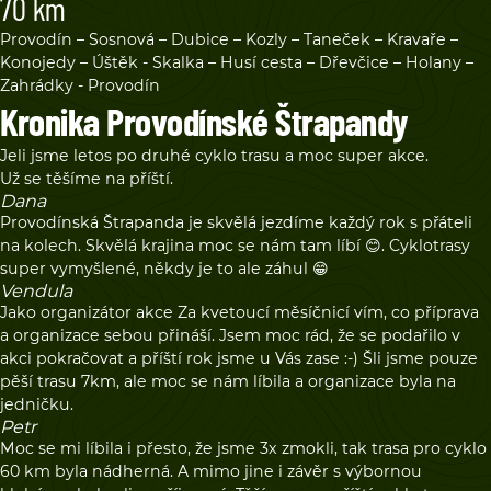
70 km
Provodín – Sosnová – Dubice – Kozly – Taneček – Kravaře –
Konojedy – Úštěk - Skalka – Husí cesta – Dřevčice – Holany –
Zahrádky - Provodín
Kronika Provodínské Štrapandy
Jeli jsme letos po druhé cyklo trasu a moc super akce.
Už se těšíme na příští.
Dana
Provodínská Štrapanda je skvělá jezdíme každý rok s přáteli
na kolech. Skvělá krajina moc se nám tam líbí 😊. Cyklotrasy
super vymyšlené, někdy je to ale záhul 😁
Vendula
Jako organizátor akce Za kvetoucí měsíčnicí vím, co příprava
a organizace sebou přináší. Jsem moc rád, že se podařilo v
akci pokračovat a příští rok jsme u Vás zase :-) Šli jsme pouze
pěší trasu 7km, ale moc se nám líbila a organizace byla na
jedničku.
Petr
Moc se mi líbila i přesto, že jsme 3x zmokli, tak trasa pro cyklo
60 km byla nádherná. A mimo jine i závěr s výbornou