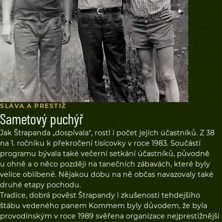
SLÁVA A PRESTIŽ
Sametový puchýř
Jak Štrapanda „dospívala“, rostl i počet jejích účastníků. Z 38
na 1. ročníku k překročení tisícovky v roce 1983. Součástí
programu bývala také večerní setkání účastníků, původně
u ohně a o něco později na tanečních zábavách, které byly
velice oblíbené. Nějakou dobu na ně občas navazovaly také
druhé etapy pochodu.
Tradice, dobrá pověst Štrapandy i zkušenosti tehdejšího
štábu vedeného panem Kommem byly důvodem, že byla
provodínským v roce 1989 svěřena organizace nejprestižnější