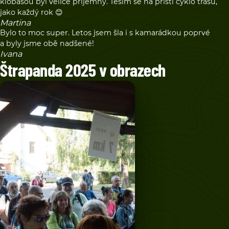
klobásou byl velice příjemný. Těším se na příští cyklo trasu,
jako každý rok 😊
Martina
Bylo to moc super. Letos jsem šla i s kamarádkou poprvé
a byly jsme obě nadšené!
Ivana
Štrapanda 2025 v obrazech